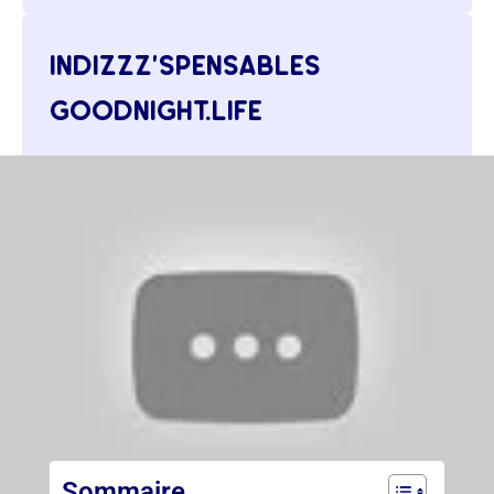
indizzz’spensables
goodnight.life
test de sommeil
boutique du sommeil
forum
Sommaire