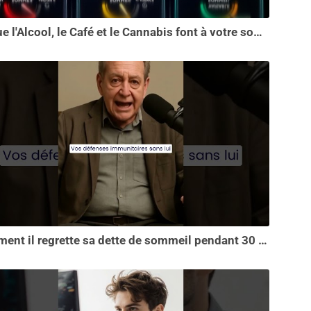
Ce que l'Alcool, le Café et le Cannabis font à votre sommeil vous choquera
Comment il regrette sa dette de sommeil pendant 30 ans.