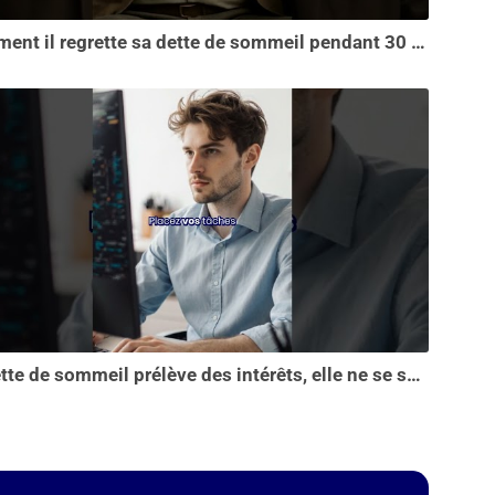
Comment il regrette sa dette de sommeil pendant 30 ans.
La dette de sommeil prélève des intérêts, elle ne se solde pas en une seule nuit...