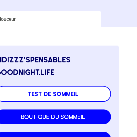
 douceur
ndizzz’spensables
oodnight.life
test de sommeil
boutique du sommeil