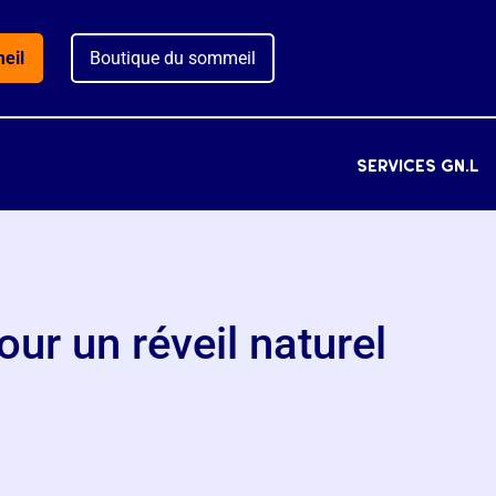
eil
Boutique du sommeil
services gn.l
ur un réveil naturel