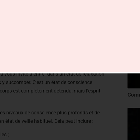
r dès ce soir !
e vous y trompez pas : le but n'est pas de vous
a vous invite à entrer dans un état de relaxation
s y succomber. C'est un état de conscience
le corps est complètement détendu, mais l'esprit
à des niveaux de conscience plus profonds et de
 état de veille habituel. Cela peut inclure :
les ;