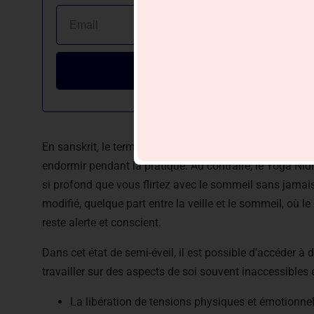
Je veux mieux dormi
En sanskrit, le terme "Nidra" signifie "sommeil", mais n
endormir pendant la pratique. Au contraire, le Yoga Nidr
si profond que vous flirtez avec le sommeil sans jamai
modifié, quelque part entre la veille et le sommeil, où 
reste alerte et conscient.
Dans cet état de semi-éveil, il est possible d'accéder 
travailler sur des aspects de soi souvent inaccessibles en
La libération de tensions physiques et émotionnel