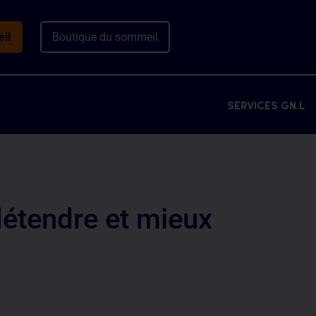
il
Boutique du sommeil
services gn.l
détendre et mieux