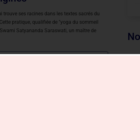
i trouve ses racines dans les textes sacrés du
ette pratique, qualifiée de "yoga du sommeil
ar Swami Satyananda Saraswati, un maître de
No
ons puissantes
vrez 20 astuces prouvées pour dormir mieux
uvé un sommeil réparateur grâce à ces
réduit votre productivité et impacte
us maintenant et repoussez les insomnies sans