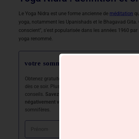
Le Yoga Nidra est une forme ancienne de
méditation
qu
yoga, notamment les Upanishads et le Bhagavad Gita. C
conscient", s'est popularisée dans les années 1960 p
yoga renommé.
votre sommeil transformé en 20 acti
Obtenez gratuitement notre guide exclusif et décou
dès ce soir. Plus de 5 000 personnes ont déjà retro
conseils.
Savez-vous que chaque nuit sans sommeil 
négativement vos relations sociales ?
Inscrivez-vo
somnifères.