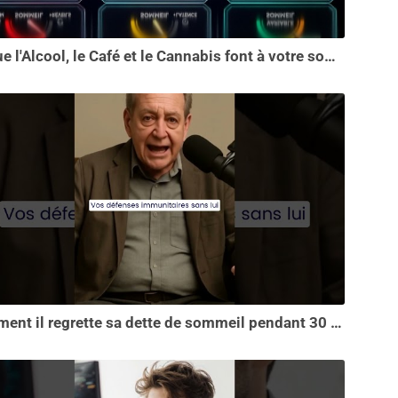
Ce que l'Alcool, le Café et le Cannabis font à votre sommeil vous choquera
Comment il regrette sa dette de sommeil pendant 30 ans.