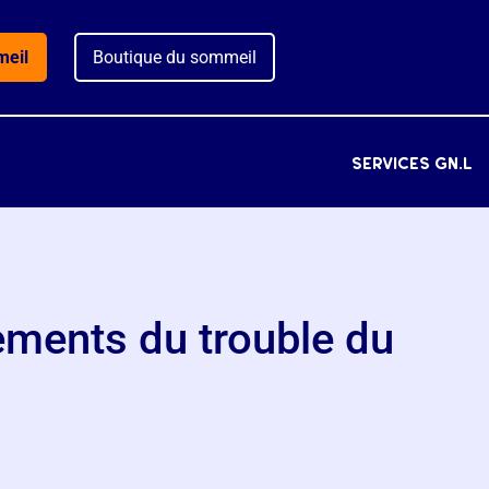
meil
Boutique du sommeil
services gn.l
ements du trouble du