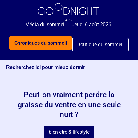
🌙 Rejoignez 5 000+ personnes qui reçoivent
GRATUITEMENT nos astuces sommeil 2x par semaine.
Média du sommeil
Jeudi 6 août 2026
Je veux mieux dormir
Chroniques du sommeil
Boutique du sommeil
Recherchez ici pour mieux dormir
Peut-on vraiment perdre la
graisse du ventre en une seule
nuit ?
bien-être & lifestyle