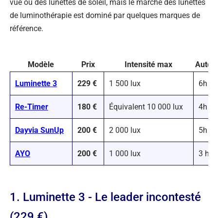
vue ou des lunettes de soleil, mais le marché des lunettes
de luminothérapie est dominé par quelques marques de
référence.
Modèle
Prix
Intensité max
Auton
Luminette 3
229 €
1 500 lux
6h
Re-Timer
180 €
Équivalent 10 000 lux
4h
Dayvia SunUp
200 €
2 000 lux
5h
AYO
200 €
1 000 lux
3 h
1. Luminette 3 - Le leader incontesté
(229 €)