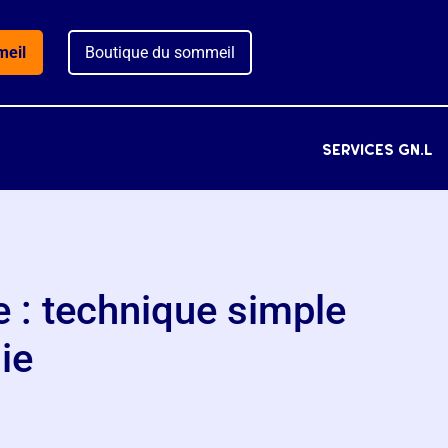
meil
Boutique du sommeil
services gn.l
 : technique simple
ie