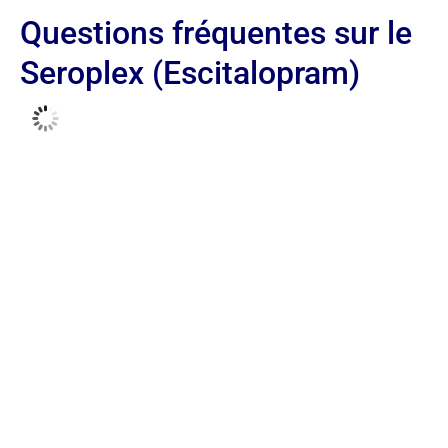
Questions fréquentes sur le
Seroplex (Escitalopram)
Le Seroplex est généralement recommandé en
prise le soir
pour minimiser l'impact de la
somnolence pendant la journée. Si vous constatez
des troubles du sommeil, votre médecin pourrait
suggérer une prise matinale. L'important est de
maintenir un horaire régulier pour optimiser