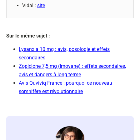
Vidal :
site
Sur le même sujet :
Lysanxia 10 mg : avis, posologie et effets
secondaires
Zopiclone 7,5 mg (Imovane) : effets secondaires,
avis et dangers à long terme
Avis Quviviq France : pourquoi ce nouveau
somnifère est révolutionnaire