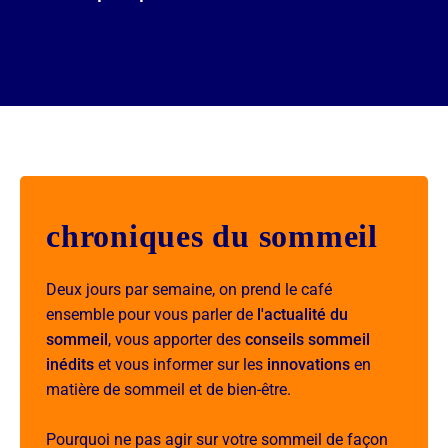
chroniques du sommeil
Deux jours par semaine, on prend le café
ensemble pour vous parler de
l'actualité du
sommeil
, vous apporter des
conseils sommeil
inédits
et vous informer sur les
innovations
en
matière de sommeil et de bien-être.
Pourquoi ne pas agir sur votre sommeil de façon