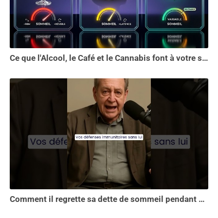
Ce que l'Alcool, le Café et le Cannabis font à votre sommeil vous choquera
Comment il regrette sa dette de sommeil pendant 30 ans.