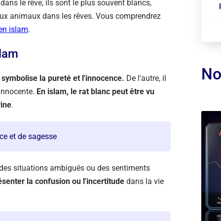
 dans le rêve, ils sont le plus souvent blancs,
breux animaux dans les rêves. Vous comprendrez
 en islam
.
slam
No
c symbolise la pureté et l'innocence.
De l'autre, il
innocente.
En islam, le rat blanc peut être vu
vine
.
nce et de sagesse
rs des situations ambiguës ou des sentiments
ésenter la confusion ou l'incertitude
dans la vie