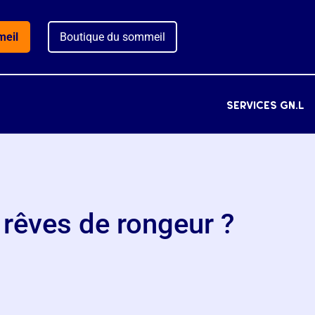
meil
Boutique du sommeil
services gn.l
s rêves de rongeur ?