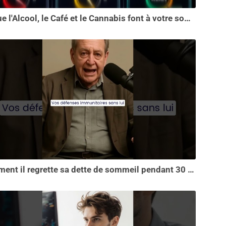
Ce que l'Alcool, le Café et le Cannabis font à votre sommeil vous choquera
Comment il regrette sa dette de sommeil pendant 30 ans.