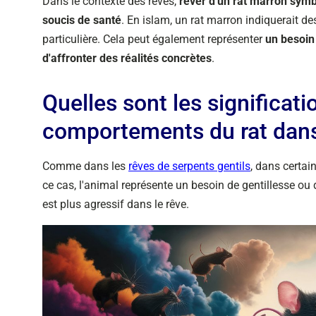
Dans le contexte des rêves,
rêver d'un rat marron symb
soucis de santé
. En islam, un rat marron indiquerait d
particulière. Cela peut également représenter
un besoin
d'affronter des réalités concrètes
.
Quelles sont les significati
comportements du rat dans 
Comme dans les
rêves de serpents gentils
, dans certain
ce cas, l'animal représente un besoin de gentillesse ou de
est plus agressif dans le rêve.