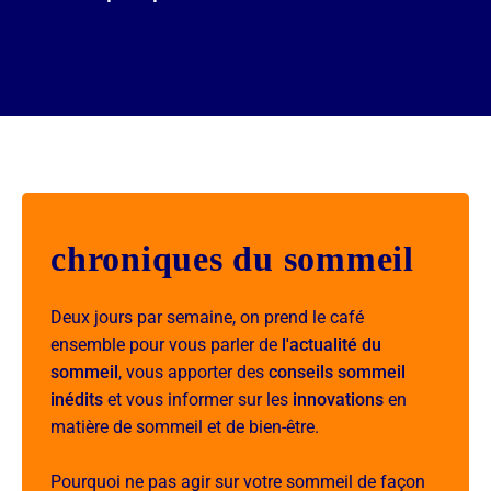
chroniques du sommeil
Deux jours par semaine, on prend le café
ensemble pour vous parler de
l'actualité du
sommeil
, vous apporter des
conseils sommeil
inédits
et vous informer sur les
innovations
en
matière de sommeil et de bien-être.
Pourquoi ne pas agir sur votre sommeil de façon